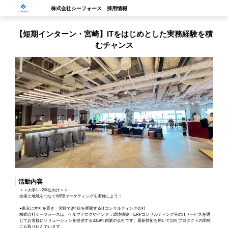
株式会社シーフォース 採用情報
【短期インターン・宮崎】ITをはじめとした実務経験を積
むチャンス
活動内容
＜＜大学1～2年生向け＞＞
技術と地域をつなぐWEBマーケティングを実施しよう！
●東京に本社を置き、宮崎で3年目を展開するITコンサルディング会社
株式会社シーフォースは、ヘルプデスクやインフラ環境構築、ERPコンサルティング等のITサービスを通
じてお客様にソリューションを提供する2019年創業の会社です。最新技術を用いて自社プロダクトの開発
にも取り組んでいます。