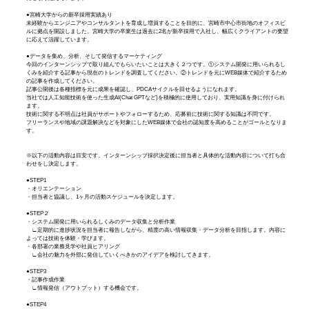
●宮崎大学からの新卒採用実績あり
未経験からエンジニアやコンサルタントを育成し増員することを目的に、宮崎市中心市街地のオフィスビ
ルに拠点を開設しました。宮崎大学の卒業生は過去に2名が新卒採用で入社し、幅広くクライアントの要望
に応えて活躍しています。
●データを集め、分析、そして発信するマーケティング
今回のインターンシップで取り組んでもらいたいことは大きく２つです。①システム開発に用いられるし
くみを紹介する記事から現在のトレンドを調査してください。②トレンドを元にWEB媒体で紹介するため
の記事を作成してください。
記事公開後は各種指標を元に成果を確認し、PDCAサイクルを回せるようになれます。
当社では人工知能技術を使った生成AI(Chat GPTなど)を積極的に使用しており、実用知識を身に付けられ
ます。
技術に関する不明点は社員がサポートやフォローするため、応募前に技術に関する知識は不問です。
フリーランスや地域の課題解決などを対象にしたWEB媒体で会社の認知度を高めることがゴールとなりま
す。
※以下の活動内容は目安です。インターンシップ採択決定後に担当者と具体的な活動内容について打ち合
わせをし決定します。
●STEP1
・オリエンテーション
・担当者と協議し、1ヶ月の活動スケジュールを決定します。
●STEP２
・システム開発に用いられるしくみのデータ収集と分析作業
∟定期的に進捗状況を担当者に報告しながら、精度の高い情報収集・データ分析を目指します。内容に
よっては技術を体験・学びます。
・各部署の業務見学や社員ヒアリング
∟会社の魅力を外部に発信していくべきかのアイデアを検討してきます。
●STEP3
・記事作成作業
∟情報発信（アウトプット）する機会です。
●STEP4