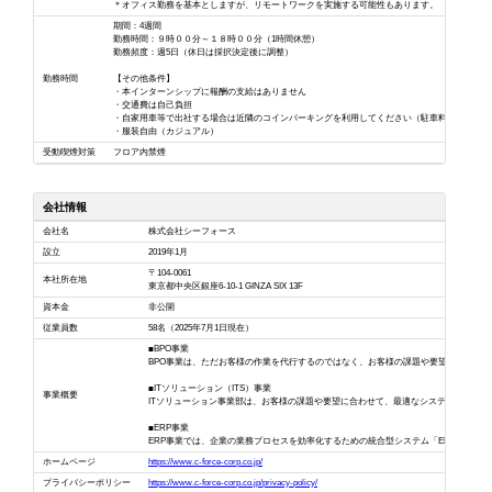
＊オフィス勤務を基本としますが、リモートワークを実施する可能性もあります。
期間：4週間
勤務時間：９時００分～１８時００分（1時間休憩）
勤務頻度：週5日（休日は採択決定後に調整）
勤務時間
【その他条件】
・本インターンシップに報酬の支給はありません
・交通費は自己負担
・自家用車等で出社する場合は近隣のコインパーキングを利用してください（駐車料金は自己負
・服装自由（カジュアル）
受動喫煙対策
フロア内禁煙
会社情報
会社名
株式会社シーフォース
設立
2019年1月
〒104-0061
本社所在地
東京都中央区銀座6-10-1 GINZA SIX 13F
資本金
非公開
従業員数
58名（2025年7月1日現在）
■BPO事業
BPO事業は、ただお客様の作業を代行するのではなく、お客様の課題や要望をヒアリ
■ITソリューション（ITS）事業
事業概要
ITソリューション事業部は、お客様の課題や要望に合わせて、最適なシステムを迅速
■ERP事業
ERP事業では、企業の業務プロセスを効率化するための統合型システム「ERP（Enterpr
ホームページ
https://www.c-force-corp.co.jp/
プライバシーポリシー
https://www.c-force-corp.co.jp/privacy-policy/