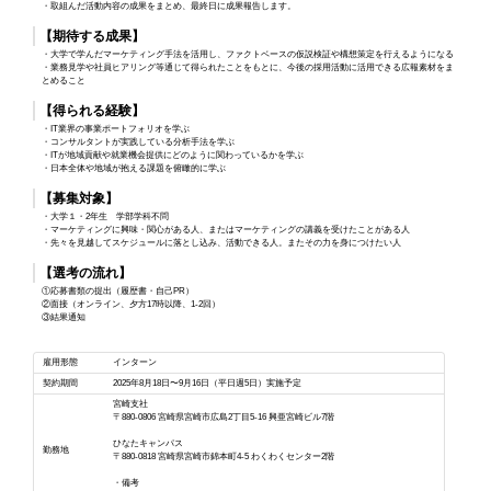
・取組んだ活動内容の成果をまとめ、最終日に成果報告します。
【期待する成果】
・大学で学んだマーケティング手法を活用し、ファクトベースの仮説検証や構想策定を行えるようになる
・業務見学や社員ヒアリング等通じて得られたことをもとに、今後の採用活動に活用できる広報素材をま
とめること
【得られる経験】
・IT業界の事業ポートフォリオを学ぶ
・コンサルタントが実践している分析手法を学ぶ
・ITが地域貢献や就業機会提供にどのように関わっているかを学ぶ
・日本全体や地域が抱える課題を俯瞰的に学ぶ
【募集対象】
・大学１・2年生 学部学科不問
・マーケティングに興味・関心がある人、またはマーケティングの講義を受けたことがある人
・先々を見越してスケジュールに落とし込み、活動できる人。またその力を身につけたい人
【選考の流れ】
①応募書類の提出（履歴書・自己PR）
②面接（オンライン、夕方17時以降、1-2回）
③結果通知
雇用形態
インターン
契約期間
2025年8月18日〜9月16日（平日週5日）実施予定
宮崎支社
〒880-0806 宮崎県宮崎市広島2丁目5-16 興亜宮崎ビル7階
ひなたキャンパス
勤務地
〒880-0818 宮崎県宮崎市錦本町4-5 わくわくセンター2階
・備考